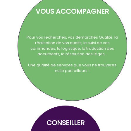
VOUS ACCOMPAGNER
Pour vos recherches, vos démarches Qualité, la
réalisation de vos audits, le suivi de vos
commandes, la logistique, la traduction des
documents, la résolution des litiges…
Une qualité de services que vous ne trouverez
nulle part ailleurs !
CONSEILLER