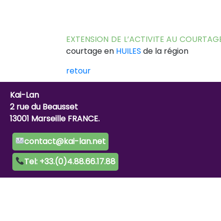
EXTENSION DE L’ACTIVITE AU COURTAGE
courtage en
HUILES
de la région
retour
Kai-Lan
2 rue du Beausset
13001 Marseille FRANCE.
contact@kai-lan.net
Tel: +33.(0)4.88.66.17.88