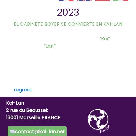
2023
EL GABINETE BOYER SE CONVIERTE EN KAI-LAN
La decisión de cambiar de nombre para
reflejar mejor nuestra misión:
“Kai”
, los
principios, y
“Lan”
, la red. Actuamos como un
verdadero vínculo entre los actores del
mercado, estructurando intercambios
basados en altos estándares de salud,
bienestar animal y respeto por el medio
ambiente.
regreso
Kai-Lan
2 rue du Beausset
13001 Marseille FRANCE.
contact@kai-lan.net